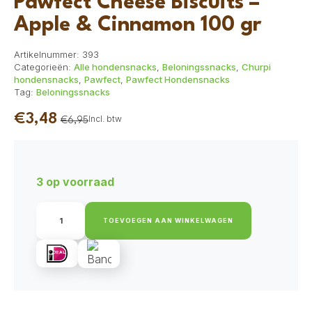
Pawfect Cheese Biscuits –
Apple & Cinnamon 100 gr
Artikelnummer:
393
Categorieën:
Alle hondensnacks
,
Beloningssnacks
,
Churpi
hondensnacks
,
Pawfect
,
Pawfect Hondensnacks
Tag:
Beloningssnacks
€
3,48
Incl. btw
€
6,95
Oorspronkelijke
Huidige
prijs
prijs
was:
is:
3 op voorraad
€6,95.
€3,48.
Pawfect
Cheese
TOEVOEGEN AAN WINKELWAGEN
Biscuits
-
Apple
&
Cinnamon
100
gr
aantal