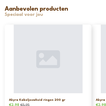
Aanbevolen producten
Speciaal voor jou
Akyra Kabeljouwhuid ringen 200 gr
Akyra
€
2,98
€
5,95
€
2,9