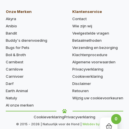
Onze Merken
Klantenservice
Akyra
Contact
Anibio
Wie zijn wij
Bandit
Veelgestelde vragen
Buddy's dierenvoeding
Betaalmethoden
Bugs for Pets
Verzending en bezorging
Boil & Broth
Klachtenprocedure
Carnibest
Algemene voorwaarden
Carnilove
Privacyverklaring
Carnivoer
Cookieverklaring
Darf
Disclaimer
Earth Animal
Retouren
Natuly
Wijzig uw cookievoorkeuren
Al onze merken
Cookieverklaring
Privacyverklaring
0
© 2015 - 2026 | Natuurlijk voor de Hond |
Webdev by Kaige.nl