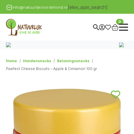
[elex_ajax_search]
info@natuurlijkvoordehond.nl
0
Home
Hondensnacks
Beloningssnacks
Pawfect Cheese Biscuits – Apple & Cinnamon 100 gr