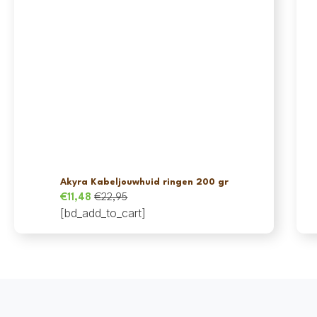
Akyra Kabeljouwhuid ringen 200 gr
€
11,48
€
22,95
Oorspronkelijke
Huidige
[bd_add_to_cart]
prijs
prijs
was:
is:
€22,95.
€11,48.