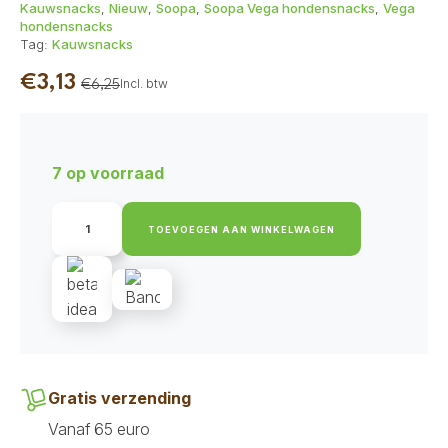
Kauwsnacks
,
Nieuw
,
Soopa
,
Soopa Vega hondensnacks
,
Vega
hondensnacks
Tag:
Kauwsnacks
€
3,13
Incl. btw
€
6,25
Oorspronkelijke
Huidige
prijs
prijs
was:
is:
7 op voorraad
€6,25.
€3,13.
Soopa
Dental
TOEVOEGEN AAN WINKELWAGEN
Sticks
-
Pumpkin
Spiced
Latte
aantal
Gratis verzending
Vanaf 65 euro