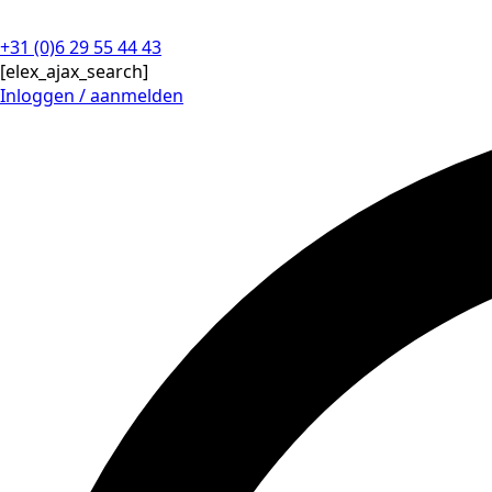
+31 (0)6 29 55 44 43
[elex_ajax_search]
Inloggen / aanmelden