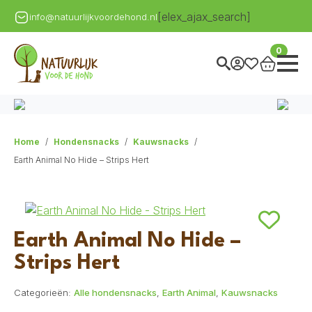
[elex_ajax_search]
info@natuurlijkvoordehond.nl
0
Home
Hondensnacks
Kauwsnacks
Earth Animal No Hide – Strips Hert
Earth Animal No Hide –
Strips Hert
Categorieën:
Alle hondensnacks
,
Earth Animal
,
Kauwsnacks