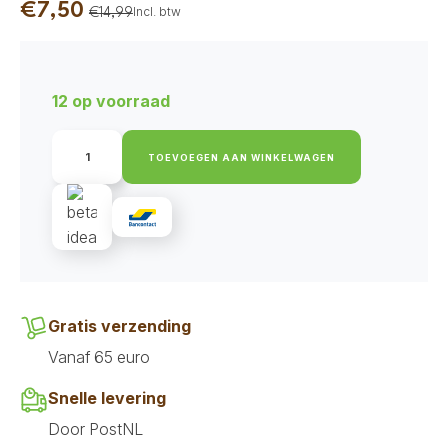
€
7,50
Incl. btw
€
14,99
Oorspronkelijke
Huidige
prijs
prijs
was:
is:
12 op voorraad
€14,99.
€7,50.
Earth
Animal
TOEVOEGEN AAN WINKELWAGEN
No
Hide
-
Strips
Hert
aantal
Gratis verzending
Vanaf 65 euro
Snelle levering
Door PostNL