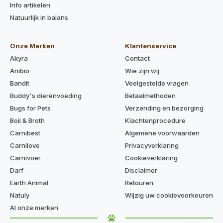
Info artikelen
Natuurlijk in balans
Onze Merken
Klantenservice
Akyra
Contact
Anibio
Wie zijn wij
Bandit
Veelgestelde vragen
Buddy's dierenvoeding
Betaalmethoden
Bugs for Pets
Verzending en bezorging
Boil & Broth
Klachtenprocedure
Carnibest
Algemene voorwaarden
Carnilove
Privacyverklaring
Carnivoer
Cookieverklaring
Darf
Disclaimer
Earth Animal
Retouren
Natuly
Wijzig uw cookievoorkeuren
Al onze merken