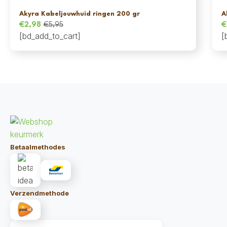
Akyra Kabeljouwhuid ringen 200 gr
A
€
2,98
€
5,95
€
Oorspronkelijke
Huidige
O
H
[bd_add_to_cart]
[
prijs
prijs
p
p
was:
is:
w
is
€5,95.
€2,98.
€
€
Betaalmethodes
Verzendmethode