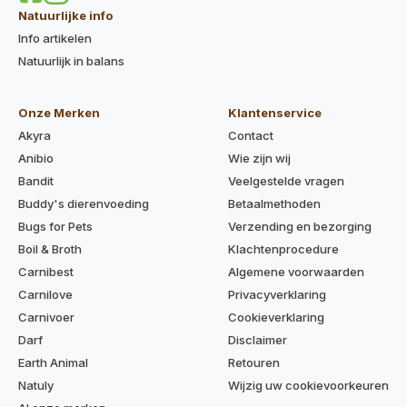
Natuurlijke info
Info artikelen
Natuurlijk in balans
Onze Merken
Klantenservice
Akyra
Contact
Anibio
Wie zijn wij
Bandit
Veelgestelde vragen
Buddy's dierenvoeding
Betaalmethoden
Bugs for Pets
Verzending en bezorging
Boil & Broth
Klachtenprocedure
Carnibest
Algemene voorwaarden
Carnilove
Privacyverklaring
Carnivoer
Cookieverklaring
Darf
Disclaimer
Earth Animal
Retouren
Natuly
Wijzig uw cookievoorkeuren