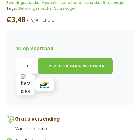
Beloningssnacks
,
Hypoallergene hondensnacks
,
Struisvogel
Tags:
Beloningssnacks
,
Struisvogel
€
3,48
Incl. btw
€
6,95
Oorspronkelijke
Huidige
prijs
prijs
was:
is:
10 op voorraad
€6,95.
€3,48.
Akyra
Trainingshapjes
TOEVOEGEN AAN WINKELWAGEN
Struisvogel
100
gr
aantal
Gratis verzending
Vanaf 65 euro