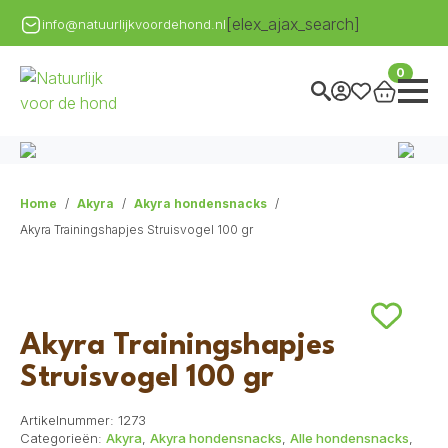
[elex_ajax_search]
info@natuurlijkvoordehond.nl
0
Home
Akyra
Akyra hondensnacks
Akyra Trainingshapjes Struisvogel 100 gr
Akyra Trainingshapjes
Struisvogel 100 gr
Artikelnummer:
1273
Categorieën:
Akyra
,
Akyra hondensnacks
,
Alle hondensnacks
,