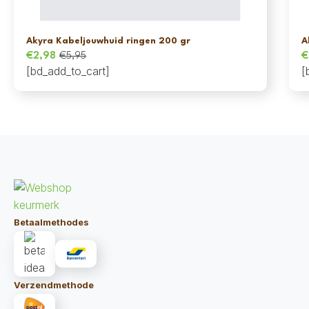
Akyra Kabeljouwhuid ringen 200 gr
A
€
2,98
€
5,95
€
Oorspronkelijke
Huidige
O
H
[bd_add_to_cart]
[
prijs
prijs
p
p
was:
is:
w
is
€5,95.
€2,98.
€
€
Betaalmethodes
Verzendmethode