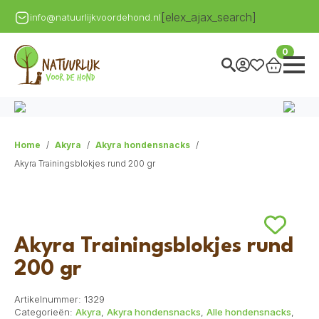
[elex_ajax_search]
info@natuurlijkvoordehond.nl
0
Home
Akyra
Akyra hondensnacks
Akyra Trainingsblokjes rund 200 gr
Akyra Trainingsblokjes rund
200 gr
Artikelnummer:
1329
Categorieën:
Akyra
,
Akyra hondensnacks
,
Alle hondensnacks
,