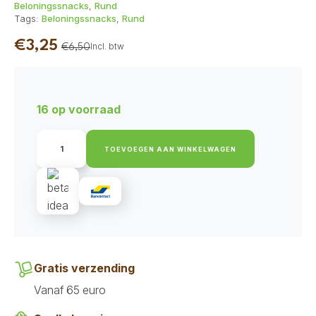
Beloningssnacks
,
Rund
Tags:
Beloningssnacks
,
Rund
€
3,25
Incl. btw
€
6,50
Oorspronkelijke
Huidige
prijs
prijs
was:
is:
16 op voorraad
€6,50.
€3,25.
Akyra
Trainingsblokjes
TOEVOEGEN AAN WINKELWAGEN
rund
200
gr
aantal
Gratis verzending
Vanaf 65 euro