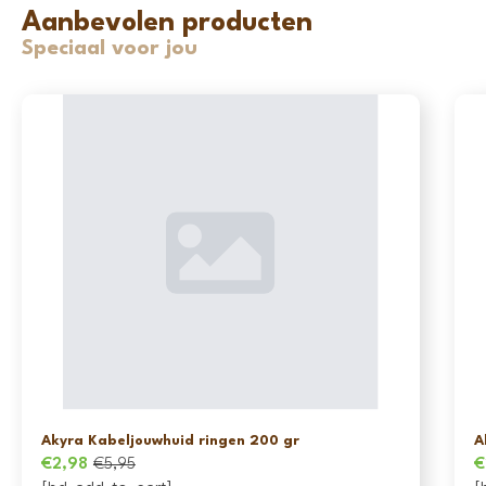
Aanbevolen producten
Speciaal voor jou
Akyra Kabeljouwhuid ringen 200 gr
A
€
2,98
€
5,95
€
Oorspronkelijke
Huidige
O
H