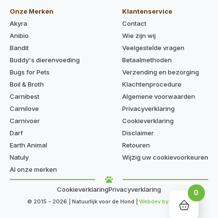
Onze Merken
Klantenservice
Akyra
Contact
Anibio
Wie zijn wij
Bandit
Veelgestelde vragen
Buddy's dierenvoeding
Betaalmethoden
Bugs for Pets
Verzending en bezorging
Boil & Broth
Klachtenprocedure
Carnibest
Algemene voorwaarden
Carnilove
Privacyverklaring
Carnivoer
Cookieverklaring
Darf
Disclaimer
Earth Animal
Retouren
Natuly
Wijzig uw cookievoorkeuren
Al onze merken
Cookieverklaring
Privacyverklaring
0
© 2015 - 2026 | Natuurlijk voor de Hond |
Webdev by Kaige.nl