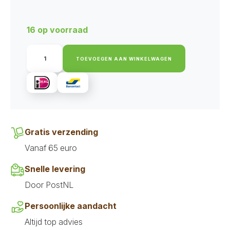
prijs
prijs
was:
is:
16 op voorraad
€8,60.
€4,30.
Akyra
Skinz
TOEVOEGEN AAN WINKELWAGEN
Geitenhuid
Kauwbot
12
cm
(40gr)
aantal
Gratis verzending
Vanaf 65 euro
Snelle levering
Door PostNL
Persoonlijke aandacht
Altijd top advies