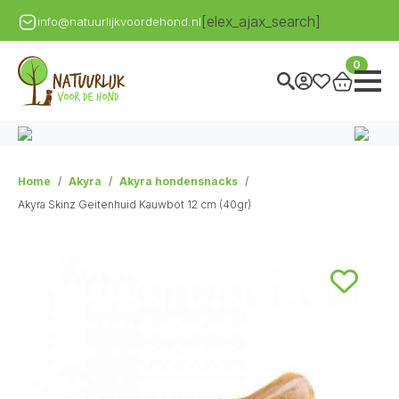
[elex_ajax_search]
info@natuurlijkvoordehond.nl
0
Home
Akyra
Akyra hondensnacks
Akyra Skinz Geitenhuid Kauwbot 12 cm (40gr)