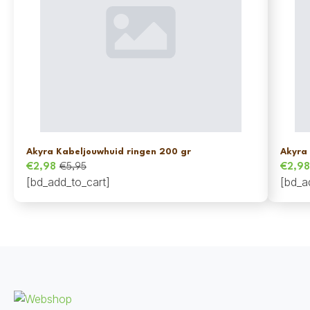
Akyra Kabeljouwhuid ringen 200 gr
Akyra
€
2,98
€
5,95
€
2,9
Oorspronkelijke
Huidige
Oorsp
Huidi
[bd_add_to_cart]
[bd_a
prijs
prijs
prijs
prijs
was:
is:
was:
is:
€5,95.
€2,98.
€5,95
€2,98