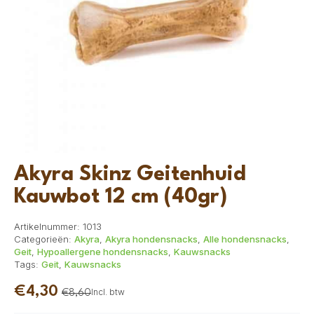
Akyra Skinz Geitenhuid
Kauwbot 12 cm (40gr)
Artikelnummer:
1013
Categorieën:
Akyra
,
Akyra hondensnacks
,
Alle hondensnacks
,
Geit
,
Hypoallergene hondensnacks
,
Kauwsnacks
Tags:
Geit
,
Kauwsnacks
€
4,30
Incl. btw
€
8,60
Oorspronkelijke
Huidige