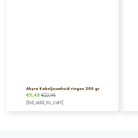
Akyra Kabeljouwhuid ringen 200 gr
€
11,48
€
22,95
Oorspronkelijke
Huidige
[bd_add_to_cart]
prijs
prijs
was:
is:
€22,95.
€11,48.