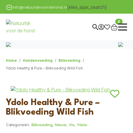
[elex_ajax_search]
info@natuurlijkvoordehond.nl
0
Home
Hondenvoeding
Blikvoeding
Ydolo Healthy & Pure – Blikvoeding Wild Fish
Ydolo Healthy & Pure –
Blikvoeding Wild Fish
Categorieën:
Blikvoeding
,
Nieuw
,
Vis
,
Ydolo