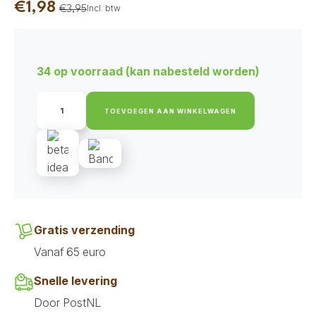
€
1,98
Incl. btw
€
3,95
Oorspronkelijke
Huidige
prijs
prijs
was:
is:
34 op voorraad (kan nabesteld worden)
€3,95.
€1,98.
Ydolo
Healthy
TOEVOEGEN AAN WINKELWAGEN
&
Pure
-
Blikvoeding
Wild
Fish
aantal
Gratis verzending
Vanaf 65 euro
Snelle levering
Door PostNL