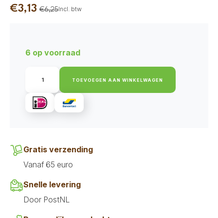
€
3,13
Incl. btw
€
6,25
Oorspronkelijke
Huidige
prijs
prijs
was:
is:
6 op voorraad
€6,25.
€3,13.
Soopa
Dental
TOEVOEGEN AAN WINKELWAGEN
Sticks
-
Strawberry
&
Coco-
Cream
Cupcake
aantal
Gratis verzending
Vanaf 65 euro
Snelle levering
Door PostNL