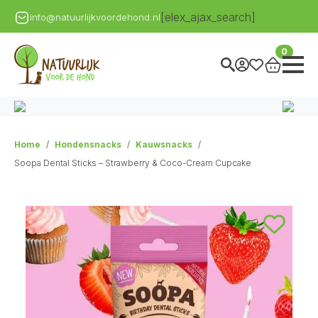
[elex_ajax_search]
info@natuurlijkvoordehond.nl
0
Home
Hondensnacks
Kauwsnacks
Soopa Dental Sticks – Strawberry & Coco-Cream Cupcake