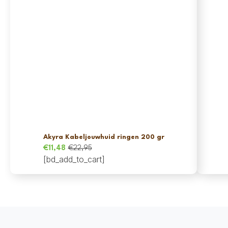
Akyra Kabeljouwhuid ringen 200 gr
€
11,48
€
22,95
Oorspronkelijke
Huidige
[bd_add_to_cart]
prijs
prijs
was:
is:
€22,95.
€11,48.