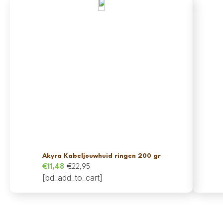
Akyra Kabeljouwhuid ringen 200 gr
€
11,48
€
22,95
Oorspronkelijke
Huidige
[bd_add_to_cart]
prijs
prijs
was:
is:
€22,95.
€11,48.