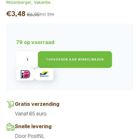
Ritzenberger
,
Vakantie
€
3,48
Incl. btw
€
6,95
Oorspronkelijke
Huidige
prijs
prijs
was:
is:
79 op voorraad
€6,95.
€3,48.
Ritzenberger
-
TOEVOEGEN AAN WINKELWAGEN
Menu
Lam
met
Gierst
&
Groenten
2
x
400
Gratis verzending
gr
aantal
Vanaf 65 euro
Snelle levering
Door PostNL