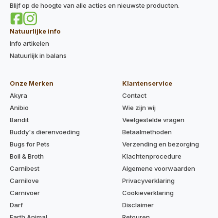
Blijf op de hoogte van alle acties en nieuwste producten.
Natuurlijke info
Info artikelen
Natuurlijk in balans
Onze Merken
Klantenservice
Akyra
Contact
Anibio
Wie zijn wij
Bandit
Veelgestelde vragen
Buddy's dierenvoeding
Betaalmethoden
Bugs for Pets
Verzending en bezorging
Boil & Broth
Klachtenprocedure
Carnibest
Algemene voorwaarden
Carnilove
Privacyverklaring
Carnivoer
Cookieverklaring
Darf
Disclaimer
Earth Animal
Retouren