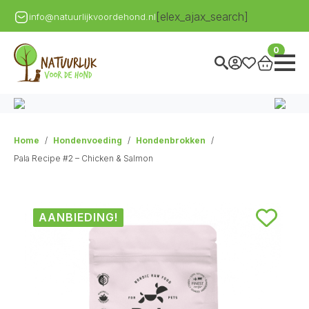
[elex_ajax_search]
info@natuurlijkvoordehond.nl
0
Home
Hondenvoeding
Hondenbrokken
Pala Recipe #2 – Chicken & Salmon
AANBIEDING!