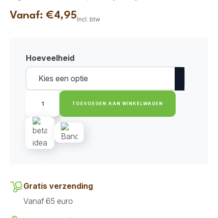
Vanaf:
€
4,95
Incl. btw
Hoeveelheid
Pala
Recipe
TOEVOEGEN AAN WINKELWAGEN
#2
-
Chicken
&
Salmon
aantal
Gratis verzending
Vanaf 65 euro