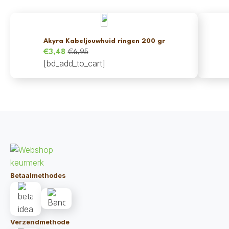
Akyra Kabeljouwhuid ringen 200 gr
€
3,48
€
6,95
Oorspronkelijke
Huidige
[bd_add_to_cart]
prijs
prijs
was:
is:
€6,95.
€3,48.
Betaalmethodes
Verzendmethode