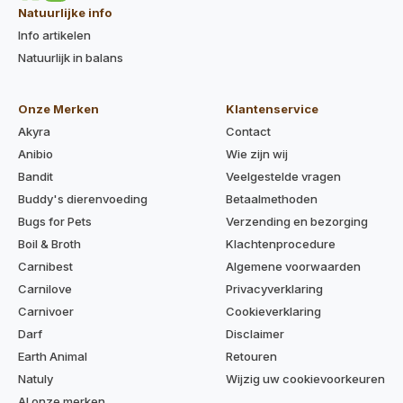
Natuurlijke info
Info artikelen
Natuurlijk in balans
Onze Merken
Klantenservice
Akyra
Contact
Anibio
Wie zijn wij
Bandit
Veelgestelde vragen
Buddy's dierenvoeding
Betaalmethoden
Bugs for Pets
Verzending en bezorging
Boil & Broth
Klachtenprocedure
Carnibest
Algemene voorwaarden
Carnilove
Privacyverklaring
Carnivoer
Cookieverklaring
Darf
Disclaimer
Earth Animal
Retouren
Natuly
Wijzig uw cookievoorkeuren
Al onze merken