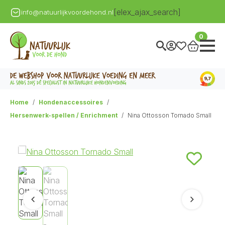
[elex_ajax_search]
info@natuurlijkvoordehond.nl
0
Home
Hondenaccessoires
Hersenwerk-spellen / Enrichment
Nina Ottosson Tornado Small
Vorige
Volgend