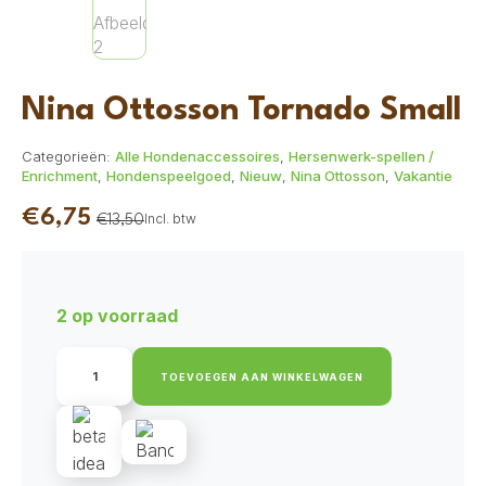
Nina Ottosson Tornado Small
Categorieën:
Alle Hondenaccessoires
,
Hersenwerk-spellen /
Enrichment
,
Hondenspeelgoed
,
Nieuw
,
Nina Ottosson
,
Vakantie
€
6,75
Incl. btw
€
13,50
Oorspronkelijke
Huidige
prijs
prijs
was:
is:
2 op voorraad
€13,50.
€6,75.
Nina
Ottosson
TOEVOEGEN AAN WINKELWAGEN
Tornado
Small
aantal