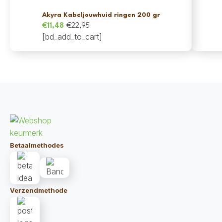
Akyra Kabeljouwhuid ringen 200 gr
€
11,48
€
22,95
Oorspronkelijke
Huidige
[bd_add_to_cart]
prijs
prijs
was:
is:
€22,95.
€11,48.
Betaalmethodes
Verzendmethode