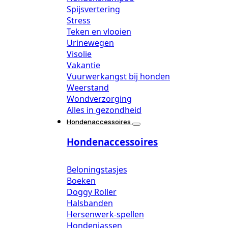
Spijsvertering
Stress
Teken en vlooien
Urinewegen
Visolie
Vakantie
Vuurwerkangst bij honden
Weerstand
Wondverzorging
Alles in gezondheid
Hondenaccessoires
Hondenaccessoires
Beloningstasjes
Boeken
Doggy Roller
Halsbanden
Hersenwerk-spellen
Hondenjassen