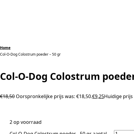
Home
Col-O-Dog Colostrum poeder – 50 gr
Col-O-Dog Colostrum poeder
€
18,50
Oorspronkelijke prijs was: €18,50.
€
9,25
Huidige prijs 
2 op voorraad
Col-O-Dog Colostrum poeder - 50 gr aantal