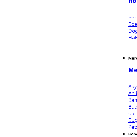
Ho
Bel
Bo
Dog
Hal
Mer
Me
Aky
Ani
Ban
Bud
die
Bug
Pet
Hon