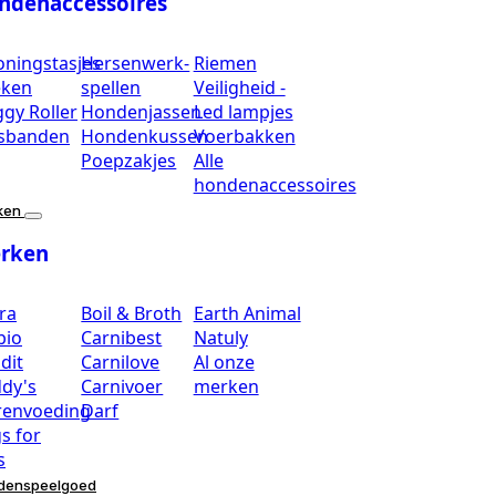
ndenaccessoires
oningstasjes
Hersenwerk-
Riemen
eken
spellen
Veiligheid -
gy Roller
Hondenjassen
Led lampjes
sbanden
Hondenkussen
Voerbakken
Poepzakjes
Alle
hondenaccessoires
ken
rken
ra
Boil & Broth
Earth Animal
bio
Carnibest
Natuly
dit
Carnilove
Al onze
dy's
Carnivoer
merken
renvoeding
Darf
s for
s
denspeelgoed