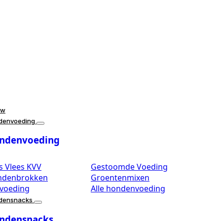
uw
denvoeding
ndenvoeding
s Vlees KVV
Gestoomde Voeding
ndenbrokken
Groentenmixen
kvoeding
Alle hondenvoeding
densnacks
ndensnacks