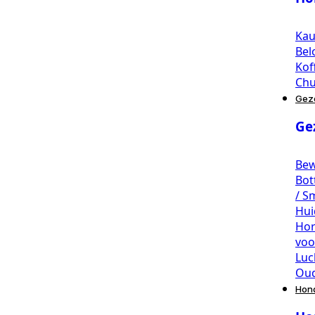
Ka
Bel
Kof
Chu
Gez
Ge
Be
Bot
/ S
Hui
Ho
voo
Luc
Ou
Hon