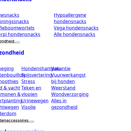
uwsnacks
Hypoallergene
oningssnacks
hondensnacks
fieboomwortels
Vega hondensnacks
rpi hondensnacks
Alle hondensnacks
ondheid
zondheid
weging
Hondenshampoo
Vakantie
tenbouillon
Spijsvertering
Vuurwerkangst
moothies
Stress
bij honden
d & vacht
Teken en
Weerstand
rmonen &
vlooien
Wondverzorging
rtplanting
Urinewegen
Alles in
htwegen
Visolie
gezondheid
derdom
denaccessoires