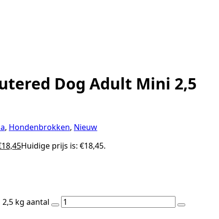
tered Dog Adult Mini 2,5
na
,
Hondenbrokken
,
Nieuw
€
18,45
Huidige prijs is: €18,45.
2,5 kg aantal