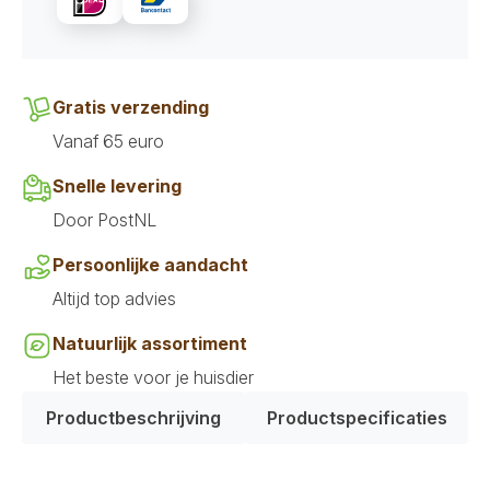
Pompoen
en
Granaatappel
Medium
&
Maxi
Gratis verzending
aantal
Vanaf 65 euro
Snelle levering
Door PostNL
Persoonlijke aandacht
Altijd top advies
Natuurlijk assortiment
Het beste voor je huisdier
Productbeschrijving
Productspecificaties