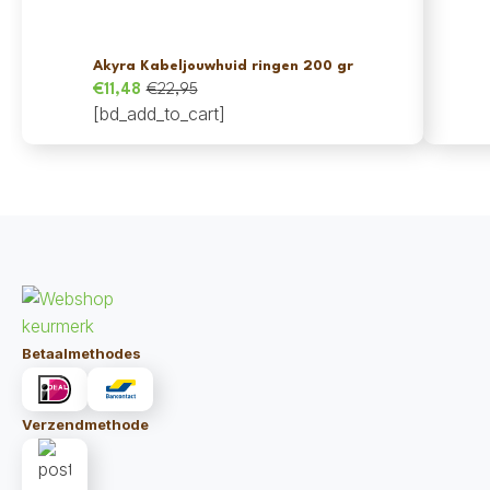
Akyra Kabeljouwhuid ringen 200 gr
€
11,48
€
22,95
Oorspronkelijke
Huidige
[bd_add_to_cart]
prijs
prijs
was:
is:
€22,95.
€11,48.
Betaalmethodes
Verzendmethode