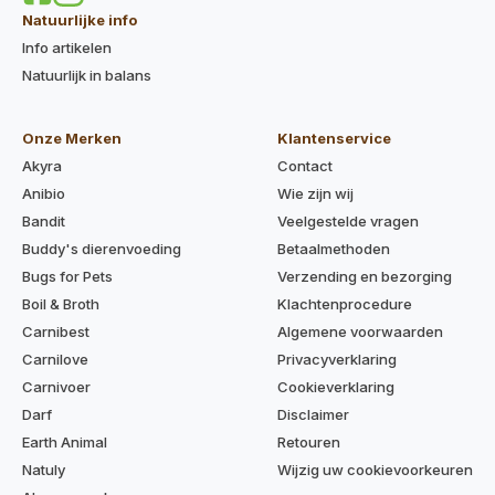
Natuurlijke info
Info artikelen
Natuurlijk in balans
Onze Merken
Klantenservice
Akyra
Contact
Anibio
Wie zijn wij
Bandit
Veelgestelde vragen
Buddy's dierenvoeding
Betaalmethoden
Bugs for Pets
Verzending en bezorging
Boil & Broth
Klachtenprocedure
Carnibest
Algemene voorwaarden
Carnilove
Privacyverklaring
Carnivoer
Cookieverklaring
Darf
Disclaimer
Earth Animal
Retouren
Natuly
Wijzig uw cookievoorkeuren