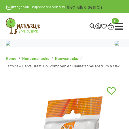
[elex_ajax_search]
info@natuurlijkvoordehond.nl
0
Home
Hondensnacks
Kauwsnacks
Farmina – Dental Treat Kip, Pompoen en Granaatappel Medium & Maxi