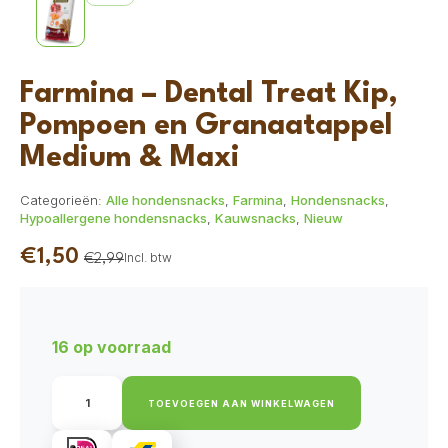
Farmina – Dental Treat Kip,
Pompoen en Granaatappel
Medium & Maxi
Categorieën:
Alle hondensnacks
,
Farmina
,
Hondensnacks
,
Hypoallergene hondensnacks
,
Kauwsnacks
,
Nieuw
€
1,50
Incl. btw
€
2,99
Oorspronkelijke
Huidige
prijs
prijs
was:
is:
16 op voorraad
€2,99.
€1,50.
Farmina
-
TOEVOEGEN AAN WINKELWAGEN
Dental
Treat
Kip,