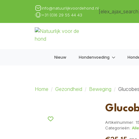
info@natuurlijkvoordehond.nl
[elex_ajax_search
+31 (0)6 29 55 44 43
Nieuw
Hondenvoeding
Hond
Home
Gezondheid
Beweging
Glucobes
Glucob
Artikelnummer:
1
Categorieën:
All