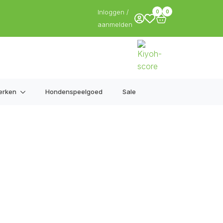
Inloggen /
0
0
aanmelden
erken
Hondenspeelgoed
Sale