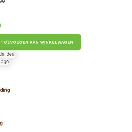
,30
lijke
d
TOEVOEGEN AAN WINKELWAGEN
nding
ng