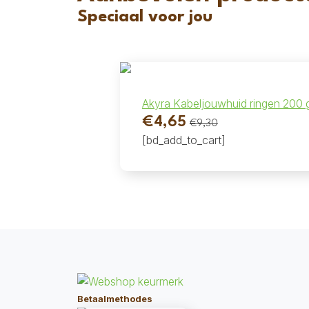
Speciaal voor jou
Akyra Kabeljouwhuid ringen 200 
€
4,65
€
9,30
Oorspronkelijke
Huidige
[bd_add_to_cart]
prijs
prijs
was:
is:
€9,30.
€4,65.
Betaalmethodes