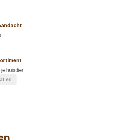
 aandacht
s
sortiment
je huisdier
aties
en