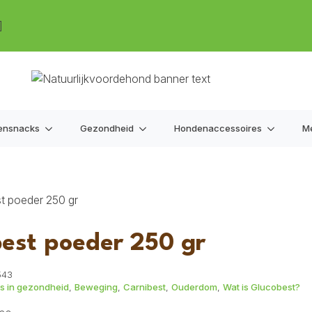
]
ensnacks
Gezondheid
Hondenaccessoires
M
t poeder 250 gr
est poeder 250 gr
543
es in gezondheid
,
Beweging
,
Carnibest
,
Ouderdom
,
Wat is Glucobest?