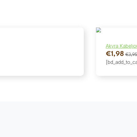
Akyra Kabeljo
€
1,98
€
3,9
Oorspronk
Huidige
[bd_add_to_ca
prijs
prijs
was:
is:
€3,95.
€1,98.