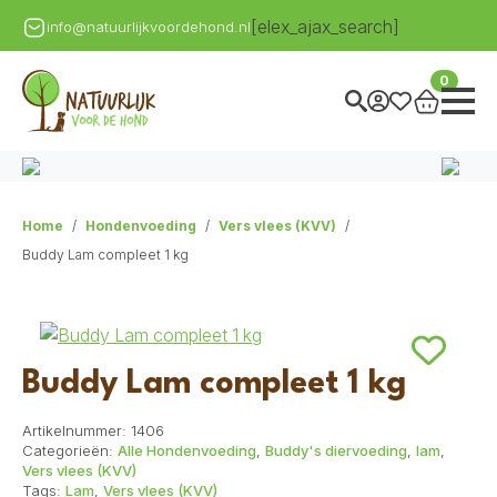
[elex_ajax_search]
info@natuurlijkvoordehond.nl
0
Home
Hondenvoeding
Vers vlees (KVV)
Buddy Lam compleet 1 kg
Buddy Lam compleet 1 kg
Artikelnummer:
1406
Categorieën:
Alle Hondenvoeding
,
Buddy's diervoeding
,
lam
,
Vers vlees (KVV)
Tags:
Lam
,
Vers vlees (KVV)