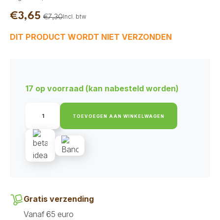
€
3,65
Incl. btw
€
7,30
Oorspronkelijke
Huidige
prijs
prijs
DIT PRODUCT WORDT NIET VERZONDEN
was:
is:
€7,30.
€3,65.
17 op voorraad (kan nabesteld worden)
Buddy
Lam
TOEVOEGEN AAN WINKELWAGEN
compleet
1
kg
aantal
Gratis verzending
Vanaf 65 euro