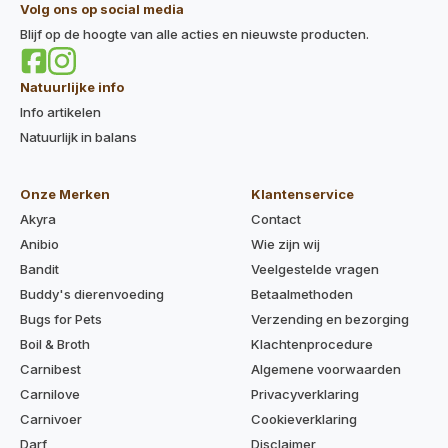
Volg ons op social media
Blijf op de hoogte van alle acties en nieuwste producten.
Natuurlijke info
Info artikelen
Natuurlijk in balans
Onze Merken
Klantenservice
Akyra
Contact
Anibio
Wie zijn wij
Bandit
Veelgestelde vragen
Buddy's dierenvoeding
Betaalmethoden
Bugs for Pets
Verzending en bezorging
Boil & Broth
Klachtenprocedure
Carnibest
Algemene voorwaarden
Carnilove
Privacyverklaring
Carnivoer
Cookieverklaring
Darf
Disclaimer