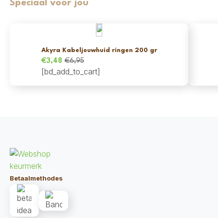
Speciaal voor jou
Akyra Kabeljouwhuid ringen 200 gr
€
3,48
€
6,95
Oorspronkelijke
Huidige
[bd_add_to_cart]
prijs
prijs
was:
is:
€6,95.
€3,48.
Betaalmethodes