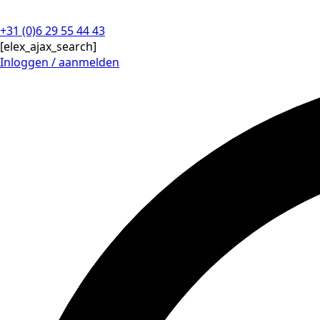
+31 (0)6 29 55 44 43
[elex_ajax_search]
Inloggen / aanmelden