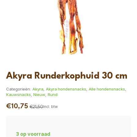
Akyra Runderkophuid 30 cm
Categorieën:
Akyra
,
Akyra hondensnacks
,
Alle hondensnacks
,
Kauwsnacks
,
Nieuw
,
Rund
€
10,75
Incl. btw
€
21,50
Oorspronkelijke
Huidige
prijs
prijs
was:
is:
3 op voorraad
€21,50.
€10,75.