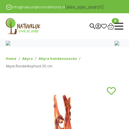
[elex_ajax_search]
info@natuurlijkvoordehond.nl
0
Home
Akyra
Akyra hondensnacks
Akyra Runderkophuid 30 cm