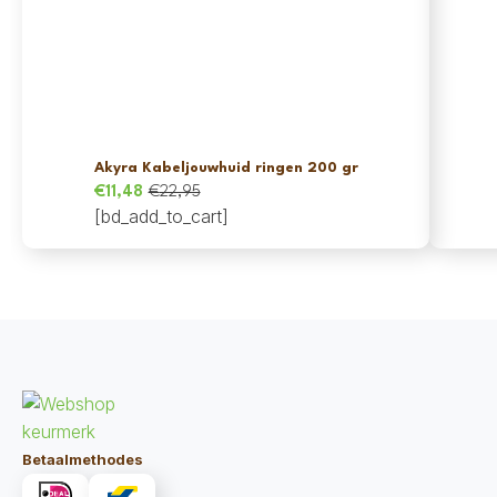
Akyra Kabeljouwhuid ringen 200 gr
€
11,48
€
22,95
Oorspronkelijke
Huidige
[bd_add_to_cart]
prijs
prijs
was:
is:
€22,95.
€11,48.
Betaalmethodes